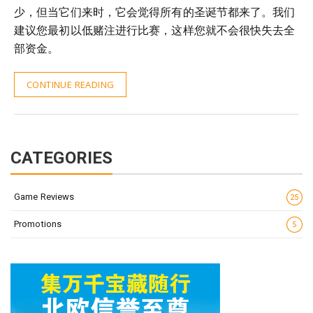
少，但当它们来时，它会觉得所有的圣诞节都来了。我们
建议您最初以低赌注进行比赛，这样您就不会很快失去全
部资金。
CONTINUE READING
CATEGORIES
Game Reviews
25
Promotions
5