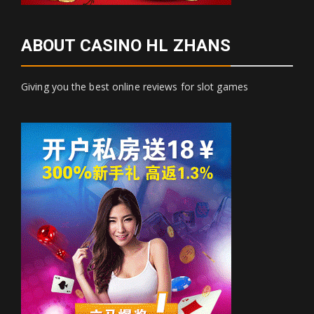
ABOUT CASINO HL ZHANS
Giving you the best online reviews for slot games