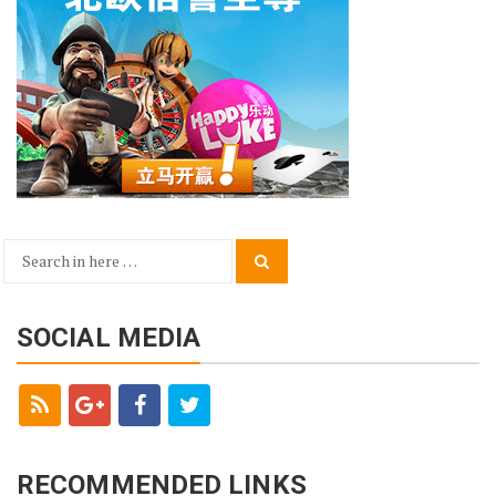
Search
Search
for:
SOCIAL MEDIA
RECOMMENDED LINKS