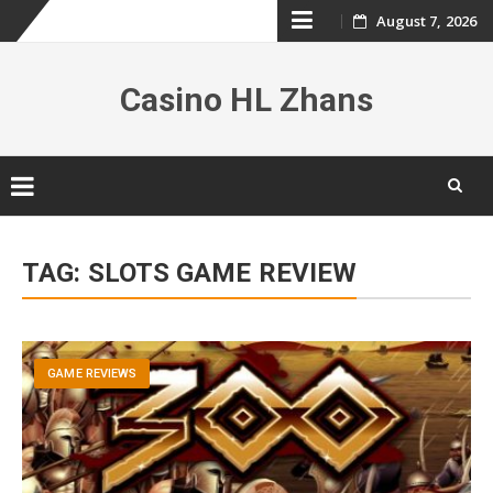
Skip
August 7, 2026
to
Casino HL Zhans
content
Skip
to
TAG:
SLOTS GAME REVIEW
content
GAME REVIEWS