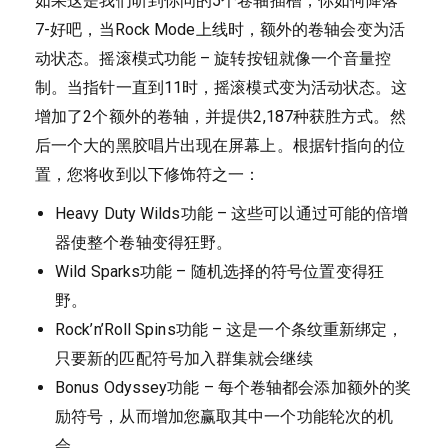
如果这是我们听到你问的5个卷轴插槽，你如何降落
7-好吧，当Rock Mode上线时，额外的卷轴会变为活
动状态。摇滚模式功能 – 旋转按钮就像一个音量控
制。当指针一直到11时，摇滚模式变为活动状态。这
增加了2个额外的卷轴，并提供2,187种获胜方式。然
后一个大的黑胶唱片出现在屏幕上。根据针指向的位
置，您将收到以下修饰符之一：
Heavy Duty Wilds功能 – 这些可以通过可能的倍增
器使整个卷轴变得狂野。
Wild Sparks功能 – 随机选择的符号位置变得狂
野。
Rock’n’Roll Spins功能 – 这是一个条纹重新绑定，
只要新的匹配符号加入群集就会继续
Bonus Odyssey功能 – 每个卷轴都会添加额外的奖
励符号，从而增加您赢取其中一个功能轮次的机
会。