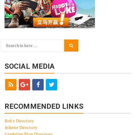
Search
Search
for:
SOCIAL MEDIA
RECOMMENDED LINKS
Bob's Directory
Athene Directory
Gambling Blog Directory