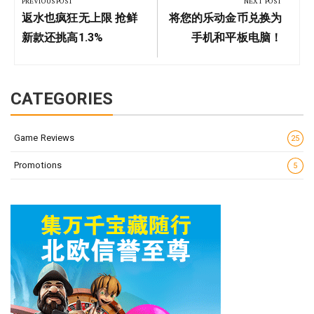
navigation
PREVIOUS POST
NEXT POST
Previous
Next
返水也疯狂无上限 抢鲜
将您的乐动金币兑换为
Post:
Post:
新款还挑高1.3%
手机和平板电脑！
CATEGORIES
Game Reviews
25
Promotions
5