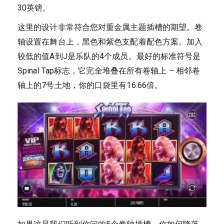
30英镑。
这里的设计非常符合您对重金属主题插槽的期望。卷
轴设置在舞台上，黑色和紫色支配着配色方案。加入
较低的值A到J是乐队的4个成员。最好的标准符号是
Spinal Tap标志，它完全堆叠在所有卷轴上 – 相邻卷
轴上的7号土地，你的口袋里有16.66倍。