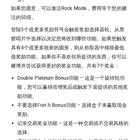
如果您愿意，可以激活Rock Mode，费用等于您的赌
注的50倍。
登陆3个或更多奖励符号会触发奖励选择器轮。从黑
胶唱片中选择以决定您将收到哪些功能。如果您触发
具有4个或更多散射的圆形，则从拾取器中移除最低
值奖励功能。如果你不喜欢你所提供的东西，你可以
赌博并尝试获得更好的奖金功能。共有7个奖金：
Double Platinum Bonus功能 – 这是一个旋转轮功
能，您可以赢得倍增奖品或触发下面提供的其他奖
励功能。
不要选择Fret It Bonus功能 – 选择盒子来赢取现金
奖励。
记录交易奖金功能 – 这是一种交易或不交易风格的
选择。