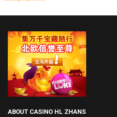
ABOUT CASINO HL ZHANS