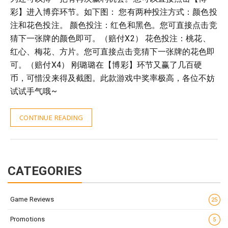
彩】进入博弈环节。如下图： 您有两种投注方式：颜色投
注和花色投注。 颜色投注：红色和黑色。您可直接点击竞
猜下一张牌的颜色即可。（赔付X2） 花色投注：桃花、
红心、梅花、方片。您可直接点击竞猜下一张牌的花色即
可。（赔付X4） 刚璐璐在【博彩】环节又赢了几百硬
币，可惜没来得及截图。此款游戏中奖率极高，各位不妨
试试手气哦~
CONTINUE READING
CATEGORIES
Game Reviews
25
Promotions
5