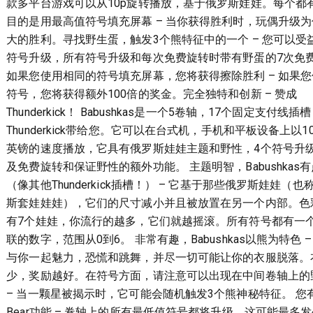
款多平台游戏可以从10p旋转播放，基于俄罗斯娃娃。每个都
目的是用最高值符号填充屏幕 – 当你获得胜利时，玩偶升级
大的胜利。寻找野生蛋，触发3个熊特征中的一个 – 您可以受
符号升级，所有符号升级和每次免费旋转时带有野蛋的7次免
如果您使用相同的符号填充屏幕，您将获得擦除胜利 – 如果
符号，您将获得额外100倍的奖金。完全独特和创新 – 赞成
Thunderkick！ Babushkas是一个5卷轴，17个固定支付线插
Thunderkick带给您。它可以在台式机，手机和平板设备上以10
英镑的速度播放，它具有俄罗斯娃娃主题和野性，4个符号升
及免费旋转和保证野性的额外功能。 主题明智，Babushkas
（像其他Thunderkick插槽！） – 它基于那些俄罗斯娃娃（也
斯套娃娃娃），它们的尺寸减小并且被放置在另一个内部。色
有7个娃娃，你流行的越多，它们就越摇滚。所有符号都有一
联的数字，范围从0到6。 非常有趣，Babushkas以熊为特色 –
与你一起魅力，恐慌和跳舞，并尽一切可能让你的衣服脱落。
少，奖励越好。在符号方面，请注意可以出现在中间卷轴上的
– 当一颗星被揭示时，它可能会随机触发3个熊神秘特征。 您有S
Bear功能 – 卷轴上的所有最低值符号都将升级。这可能最多发