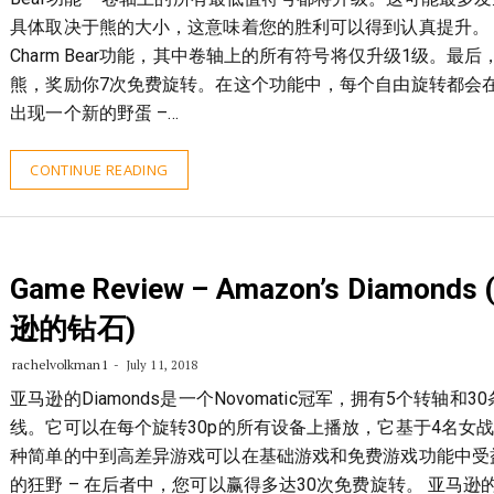
具体取决于熊的大小，这意味着您的胜利可以得到认真提升。
Charm Bear功能，其中卷轴上的所有符号将仅升级1级。最后
熊，奖励你7次免费旋转。在这个功能中，每个自由旋转都会在
出现一个新的野蛋 –…
CONTINUE READING
Game Review – Amazon’s Diamonds
逊的钻石)
rachelvolkman1
July 11, 2018
亚马逊的Diamonds是一个Novomatic冠军，拥有5个转轴和3
线。它可以在每个旋转30p的所有设备上播放，它基于4名女
种简单的中到高差异游戏可以在基础游戏和免费游戏功能中受
的狂野 – 在后者中，您可以赢得多达30次免费旋转。 亚马逊