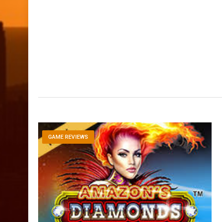
GAME REVIEWS