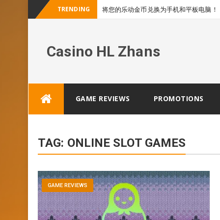
TRENDING
将您的乐动金币兑换为手机和平板电脑！
Casino HL Zhans
Skip
GAME REVIEWS
PROMOTIONS
to
content
TAG:
ONLINE SLOT GAMES
GAME REVIEWS