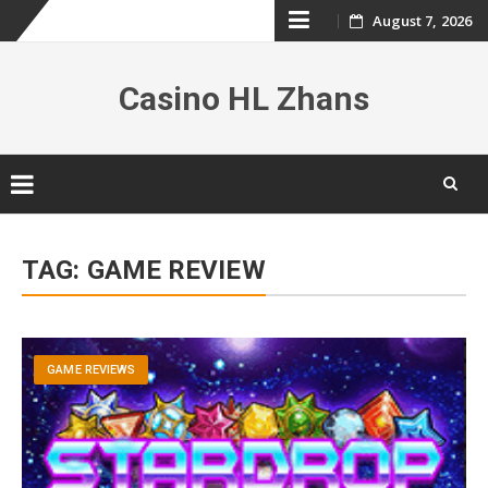
Skip
August 7, 2026
to
Casino HL Zhans
content
Skip
to
TAG:
GAME REVIEW
content
GAME REVIEWS