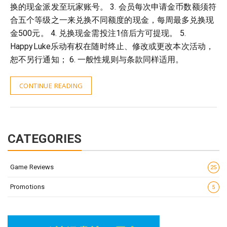
换的现金派发至玩家账号。 3. 会员每次申请金币数额须符
合五个等级之一来兑换不同额度的现金，每周最多兑换现
金500元。 4. 兑换现金需投注1倍后方可提现。 5.
HappyLuke乐动有权在随时终止、修改或更改本次活动，
恕不另行通知； 6. 一般性规则与条款同样适用。
CONTINUE READING
CATEGORIES
Game Reviews
25
Promotions
5