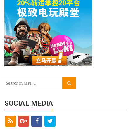
Search
Search
for:
SOCIAL MEDIA