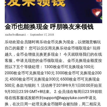
金币也能换现金 呼朋唤友来领钱
rachelvolkman1
September 17, 2018
乐动欢迎会员随时将乐动金币兑换为现金，以便随意畅玩
自己的最爱！ 您可以仅仅用兑换乐动金币领取现金! 玩得
越久，金币会增值兑换更多现金！ 今天就联络我们的在线
客服，申请兑现您的金币领取现金。 金币兑换现金额度按
照以下五个等级处理： 1300枚金币可兑换现金100元
2000枚金币可兑换现金150元 3300枚金币可兑换现金200
元 4500枚金币可兑换现金300元 6500枚金币可兑换现金
500元 条款与细则: 1. 活动将于2018年9月1日00:00开始至
9月30日23:59 GMT+8结束。 2. 会员须在每周日23:59前联
络在线客服或发邮件到
support@happyluke.com
申请兑
换，在次日周一处理兑换金币随即会被扣除，周二相应兑