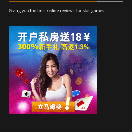
Giving you the best online reviews for slot games