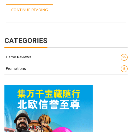
CONTINUE READING
CATEGORIES
Game Reviews
25
Promotions
5