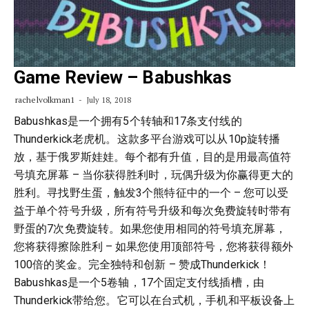
Game Review – Babushkas
rachelvolkman1
July 18, 2018
Babushkas是一个拥有5个转轴和17条支付线的
Thunderkick老虎机。这款多平台游戏可以从10p旋转播
放，基于俄罗斯娃娃。每个都有升值，目的是用最高值符
号填充屏幕 – 当你获得胜利时，玩偶升级为你赢得更大的
胜利。寻找野生蛋，触发3个熊特征中的一个 – 您可以受
益于单个符号升级，所有符号升级和每次免费旋转时带有
野蛋的7次免费旋转。如果您使用相同的符号填充屏幕，
您将获得擦除胜利 – 如果您使用顶部符号，您将获得额外
100倍的奖金。完全独特和创新 – 赞成Thunderkick！
Babushkas是一个5卷轴，17个固定支付线插槽，由
Thunderkick带给您。它可以在台式机，手机和平板设备上