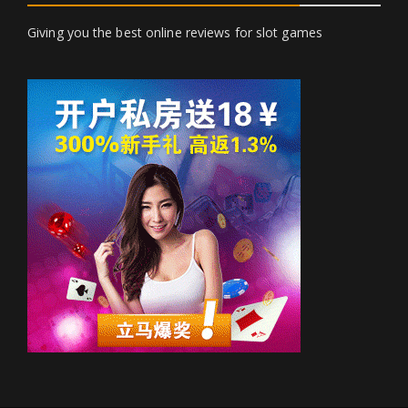
Giving you the best online reviews for slot games