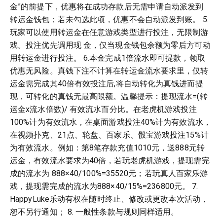
金”的前提下，优惠将在成功存款后无需申请自动派发到
转运金钱包；若未勾选此项，优惠不会自动派发到账。 5.
玩家可以使用转运金在任意游戏类型进行投注，无限制游
戏。投注优先调用现 金，仅当现金钱包余额为零后方可动
用转运金进行投注。 6.本金完成1倍流水即可提款，领取
优惠无风险。真钱下注不计算在转运金流水要求里，仅转
运金需完成其40倍有效投注后,将自动转化为真钱进而提
现，可转化的真钱无最高限额。温馨提示：提现流水=(转
运金x流水倍数)/ 有效流水百分比。在老虎机游戏投注
100%计为有效流水，在桌面游戏投注40%计为有效流水，
在视频扑克、21点、轮盘、百家乐、骰宝游戏投注15%计
为有效流水。例如：第8笔存款充值1010元，送888元转
运金，有效流水要求为40倍，若玩老虎机游戏，提现需完
成的流水为 888×40/100%=35520元；若玩真人百家乐游
戏，提现需完成的流水为888×40/15%=236800元。 7.
HappyLuke乐动有权在随时终止、修改或更改本次活动，
恕不另行通知； 8. 一般性条款与规则同样适用。