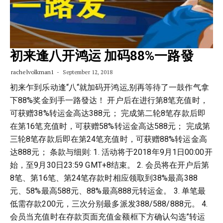
初来逢八开鸿运 加码88%一路發
rachelvolkman1
September 12, 2018
初来乍到乐动逢“八“就加码开鸿运,别再等待了一鼓作气拿
下88%奖金到手一路發达！ 开户后在进行第8笔充值时，
可获赠38%转运金高达388元； 完成第二轮8笔存款后即
在第16笔充值时，可获赠58%转运金高达588元； 完成第
三轮8笔存款后即在第24笔充值时，可获赠88%转运金高
达888元； 条款与细则: 1. 活动将于2018年9月1日00:00开
始，至9月30日23:59 GMT+8结束。 2. 会员将在开户后第
8笔、第16笔、第24笔存款时相应领取到38%最高388
元、58%最高588元、88%最高888元转运金。 3. 单笔最
低需存款200元，三次分别最多派发388/588/888元。 4.
会员当充值时在存款页面充值金额框下方确认勾选”转运