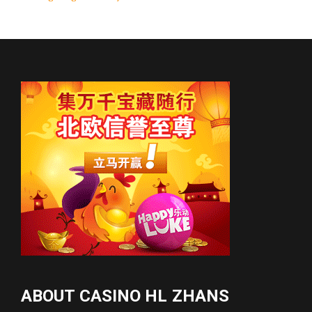
ABOUT CASINO HL ZHANS